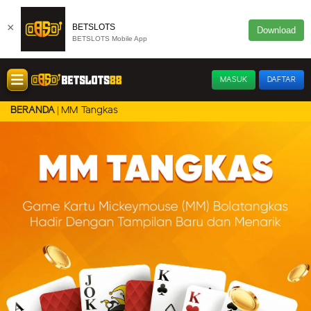
×
BETSLOTS
Download
BETSLOTS Mobile App
MASUK
DAFTAR
MM Tangkas
BERANDA