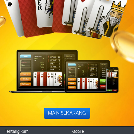
MAIN SEKARANG
Tentang Kami
Mobile