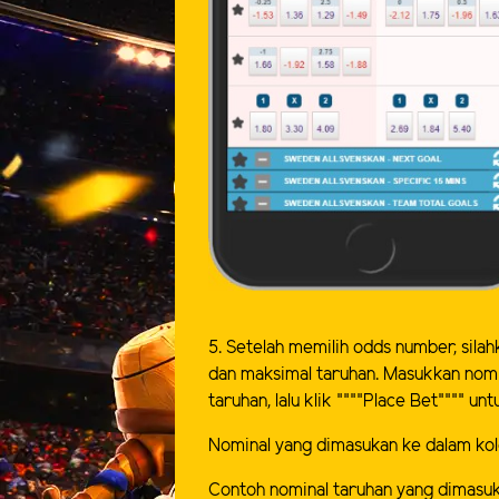
5. Setelah memilih odds number, silah
dan maksimal taruhan. Masukkan nomi
taruhan, lalu klik """"Place Bet"""" u
Nominal yang dimasukan ke dalam kolo
Contoh nominal taruhan yang dimasuk