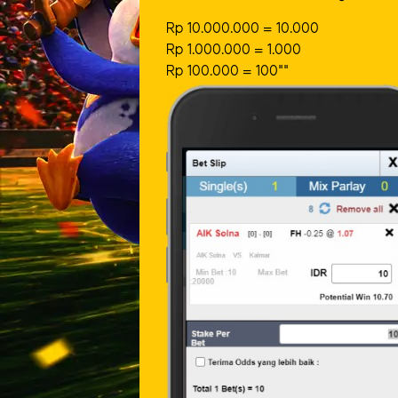
Rp 10.000.000 = 10.000
Rp 1.000.000 = 1.000
Rp 100.000 = 100""