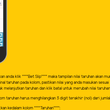
kan anda klik """"Bet Slip"""" maka tampilan nilai taruhan akan m
nal taruhan pada kolom, pastikan nilai yang anda masukan sesua
ntuk melanjutkan taruhan dan klik batal untuk merubah nilai taruhan
m taruhan harus menghilangkan 3 digit terakhir (nol) dari jumla
kan kedalam kolom """"Taruhan"""":