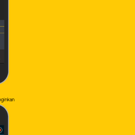
inginkan