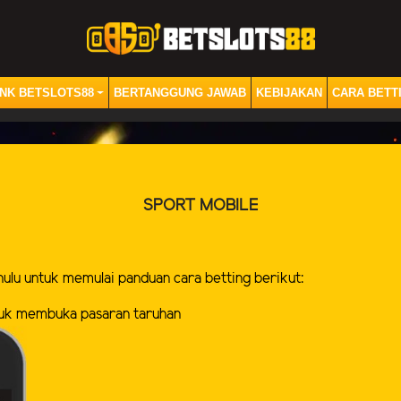
INK BETSLOTS88
BERTANGGUNG JAWAB
KEBIJAKAN
CARA BETT
SPORT MOBILE
ahulu untuk memulai panduan cara betting berikut:
ntuk membuka pasaran taruhan